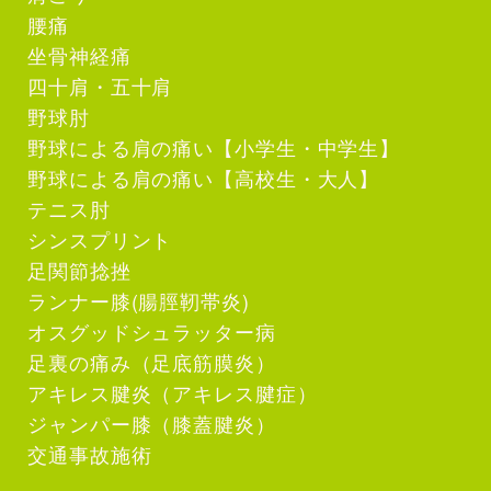
腰痛
坐骨神経痛
四十肩・五十肩
野球肘
野球による肩の痛い【小学生・中学生】
野球による肩の痛い【高校生・大人】
テニス肘
シンスプリント
足関節捻挫
ランナー膝(腸脛靭帯炎)
オスグッドシュラッター病
足裏の痛み（足底筋膜炎）
アキレス腱炎（アキレス腱症）
ジャンパー膝（膝蓋腱炎）
交通事故施術