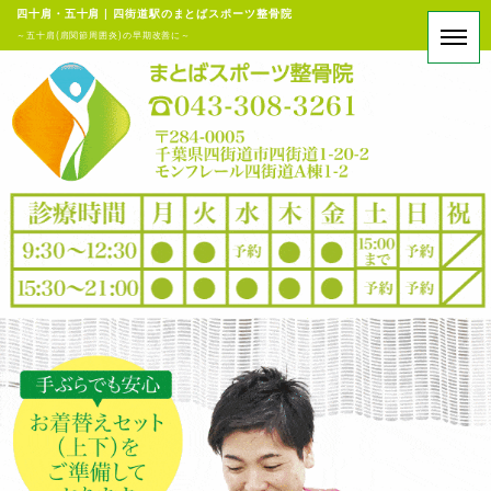
四十肩・五十肩 | 四街道駅のまとばスポーツ整骨院
～五十肩(肩関節周囲炎)の早期改善に～